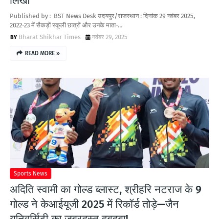
लिखी
Published by : BST News Desk उदयपुर/राजस्थान : दिनांक 29 नवंबर 2025,
2022-23 में सैकड़ों स्कूली छात्रों और उनके माता-…
Bharat Shikhar Times
नवंबर 29, 2025
READ MORE »
Sports News
अदिति स्वामी का गोल्ड ब्लास्ट, श्रीहरि नटराज के 9
गोल्ड ने केआईयूजी 2025 में रिकॉर्ड तोड़े—जैन
यूनिवर्सिटी का जबरदस्त दबदबा!