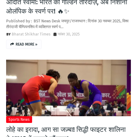
अदिति स्वामी: भारत की गोल्डन तीरंदाज़, अब निशाना
ओलंपिक के स्वर्ण पर! 🔥✨
Published by : BST News Desk जयपुर/राजस्थान : दिनांक 30 नवम्बर 2025, विश्व
तीरंदाजी चैम्पियनशिप में व्यक्तिगत स्वर्ण प…
Bharat Shikhar Times
नवंबर 30, 2025
READ MORE »
Sports News
लोहे का इरादा, आग सा जज़्बा! सिद्धी फाइटर शालिना