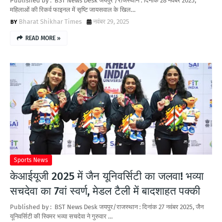
Published by : BST News Desk जयपुर /राजस्थान : दिनांक 28 नवंबर 2025,
महिलाओं की रिकर्व फाइनल में सृष्टि जायसवाल के खिल…
Bharat Shikhar Times
नवंबर 29, 2025
READ MORE »
Sports News
केआईयूजी 2025 में जैन यूनिवर्सिटी का जलवा! भव्या
सचदेवा का 7वां स्वर्ण, मेडल टैली में बादशाहत पक्की
Published by : BST News Desk जयपुर/राजस्थान : दिनांक 27 नवंबर 2025, जैन
यूनिवर्सिटी की स्विमर भव्या सचदेवा ने गुरुवार …