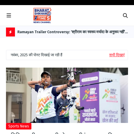
 पहले
Ramayan Trailer Controversy: ‘श्रीराम का स्वरूप मर्यादा के अनुरूप नहीं’—
EAW
सुप्रीम कोर्ट अधिवक्ता डॉ. भारत नागर ने उठाए सवाल
विक
H
O
नवंबर, 2025 की पोस्ट दिखाई जा रही हैं
सभी दिखाएं
T
P
O
S
T
S
Sports News