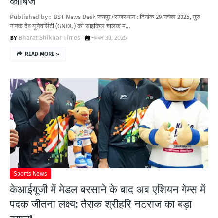
काबिज
Published by : BST News Desk जयपुर/राजस्थान : दिनांक 29 नवंबर 2025, गुरु
नानक देव यूनिवर्सिटी (GNDU) की साइकिल चालक म…
Bharat Shikhar Times
नवंबर 30, 2025
READ MORE »
Sports News
केआईयूजी में मेडल बरसाने के बाद अब एशियन गेम्स में
पदक जीतना लक्ष्य: तैराक श्रीहरि नटराज का बड़ा