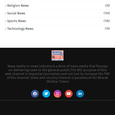
Religion News
(22)
Social News
(103)
Sports News
(126)
Technology News
(10)
News media or news industry is a form of mass media that focuses
on delivering news to the general public.The BST purpose of this
web channel is impartial journalism and not just to increase the TRP
of the channel. State and country interest is paramount for Bharat
Shikhar Time's