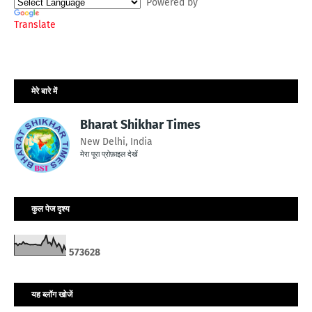
Powered by
Translate
मेरे बारे में
Bharat Shikhar Times
New Delhi, India
मेरा पूरा प्रोफ़ाइल देखें
कुल पेज दृश्य
5
7
3
6
2
8
यह ब्लॉग खोजें