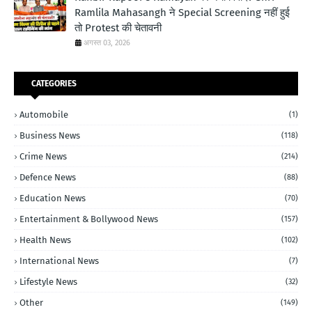
Ramlila Mahasangh ने Special Screening नहीं हुई
तो Protest की चेतावनी
अगस्त 03, 2026
CATEGORIES
Automobile
(1)
Business News
(118)
Crime News
(214)
Defence News
(88)
Education News
(70)
Entertainment & Bollywood News
(157)
Health News
(102)
International News
(7)
Lifestyle News
(32)
Other
(149)