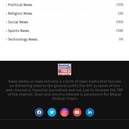
Political News
(123)
Religion News
(22)
Social News
(103)
Sports News
(126)
Technology News
(9)
News media or news industry is a form of mass media that focuses
on delivering news to the general public.The BST purpose of this
web channel is impartial journalism and not just to increase the TRP
of the channel. State and country interest is paramount for Bharat
Shikhar Time's