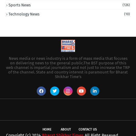
Sports News
(126)
Technology News
(10)
News media or news industry is a form of mass media that focuses
on delivering news to the general public.The BST purpose of this
web channel is impartial journalism and not just to increase the TRP
of the channel. State and country interest is paramount for Bharat
Shikhar Time's
HOME
ABOUT
CONTACT US
Copyright (c) 2024
Bharat Shikhar Times
All Right Reseved