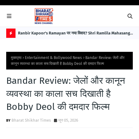
बावजूद
Ranbir Kapoor's Ramayan पर नया विवाद? Shri Ramlila Mahasangh
For
ने Special Screening नहीं हुई तो Protest की चेतावनी
इला
H
Im
O
मुख्यपृष्ठ
Entertainment & Bollywood News
Bandar Review: जेलों और
T
कानून व्यवस्था का काला सच दिखाती है Bobby Deol की दमदार फिल्म
P
Bandar Review: जेलों और कानून
O
S
व्यवस्था का काला सच दिखाती है
T
Bobby Deol की दमदार फिल्म
S
Bharat Shikhar Times
जून 05, 2026