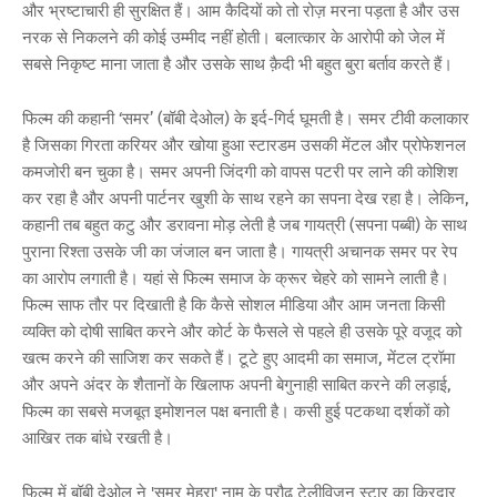
और भ्रष्टाचारी ही सुरक्षित हैं। आम कैदियों को तो रोज़ मरना पड़ता है और उस
नरक से निकलने की कोई उम्मीद नहीं होती। बलात्कार के आरोपी को जेल में
सबसे निकृष्ट माना जाता है और उसके साथ क़ैदी भी बहुत बुरा बर्ताव करते हैं।
फिल्म की कहानी ‘समर’ (बॉबी देओल) के इर्द-गिर्द घूमती है। समर टीवी कलाकार
है जिसका गिरता करियर और खोया हुआ स्टारडम उसकी मेंटल और प्रोफेशनल
कमजोरी बन चुका है। समर अपनी जिंदगी को वापस पटरी पर लाने की कोशिश
कर रहा है और अपनी पार्टनर खुशी के साथ रहने का सपना देख रहा है। लेकिन,
कहानी तब बहुत कटु और डरावना मोड़ लेती है जब गायत्री (सपना पब्बी) के साथ
पुराना रिश्ता उसके जी का जंजाल बन जाता है। गायत्री अचानक समर पर रेप
का आरोप लगाती है। यहां से फिल्म समाज के क्रूर चेहरे को सामने लाती है।
फिल्म साफ तौर पर दिखाती है कि कैसे सोशल मीडिया और आम जनता किसी
व्यक्ति को दोषी साबित करने और कोर्ट के फैसले से पहले ही उसके पूरे वजूद को
खत्म करने की साजिश कर सकते हैं। टूटे हुए आदमी का समाज, मेंटल ट्रॉमा
और अपने अंदर के शैतानों के खिलाफ अपनी बेगुनाही साबित करने की लड़ाई,
फिल्म का सबसे मजबूत इमोशनल पक्ष बनाती है। कसी हुई पटकथा दर्शकों को
आखिर तक बांधे रखती है।
फिल्म में बॉबी देओल ने 'समर मेहरा' नाम के प्रौढ़ टेलीविजन स्टार का किरदार