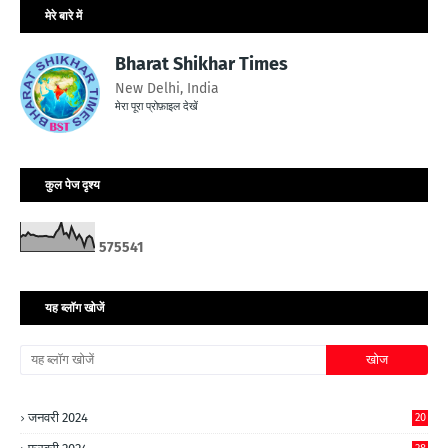
मेरे बारे में
Bharat Shikhar Times
New Delhi, India
मेरा पूरा प्रोफ़ाइल देखें
कुल पेज दृश्य
5
7
5
5
4
1
यह ब्लॉग खोजें
जनवरी 2024
20