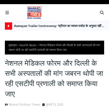
 पहले
Ramayan Trailer Controversy: ‘श्रीराम का स्वरूप मर्यादा के अनुरूप नहीं’—
EAW
सुप्रीम कोर्ट अधिवक्ता डॉ. भारत नागर ने उठाए सवाल
विक
H
O
मुख्यपृष्ठ
Health News
नेशनल मेडिकल फोरम और दिल्ली के सभी अस्पतालों की मांग
T
जबरन थोपी जा रही एसटीपी प्रणाली को समाप्त किया जाए
P
नेशनल मेडिकल फोरम और दिल्ली के
O
S
सभी अस्पतालों की मांग जबरन थोपी जा
T
रही एसटीपी प्रणाली को समाप्त किया
S
जाए
Bharat Shikhar Times
जुलाई 13, 2025