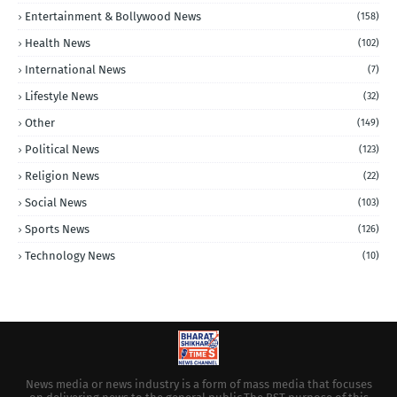
Entertainment & Bollywood News
(158)
Health News
(102)
International News
(7)
Lifestyle News
(32)
Other
(149)
Political News
(123)
Religion News
(22)
Social News
(103)
Sports News
(126)
Technology News
(10)
News media or news industry is a form of mass media that focuses