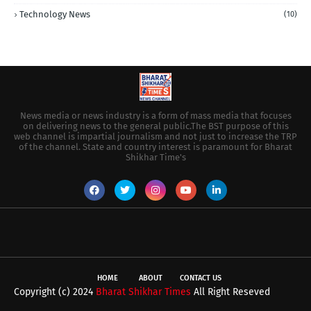
Technology News
(10)
News media or news industry is a form of mass media that focuses
on delivering news to the general public.The BST purpose of this
web channel is impartial journalism and not just to increase the TRP
of the channel. State and country interest is paramount for Bharat
Shikhar Time's
HOME
ABOUT
CONTACT US
Copyright (c) 2024
Bharat Shikhar Times
All Right Reseved