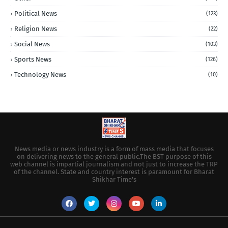
Political News
(123)
Religion News
(22)
Social News
(103)
Sports News
(126)
Technology News
(10)
News media or news industry is a form of mass media that focuses
on delivering news to the general public.The BST purpose of this
web channel is impartial journalism and not just to increase the TRP
of the channel. State and country interest is paramount for Bharat
Shikhar Time's