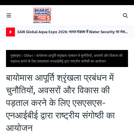
EAW Global Aqua Expo 2026: भारत मंडपम में Water Security पर मंथन,
Ill
विकसित भारत 2047 के लिए बना बड़ा रोडमैप
Bui
H
O
मुख्यपृष्ठ
Other
बायोमास आपूर्ति श्रृंखला प्रबंधन में चुनौतियों, अवसरों और विकास की
T
पड़ताल करने के लिए एसएसएस-एनआईबीई द्वारा राष्ट्रीय संगोष्ठी का आयोजन
P
बायोमास आपूर्ति श्रृंखला प्रबंधन में
O
S
चुनौतियों, अवसरों और विकास की
T
पड़ताल करने के लिए एसएसएस-
S
एनआईबीई द्वारा राष्ट्रीय संगोष्ठी का
आयोजन