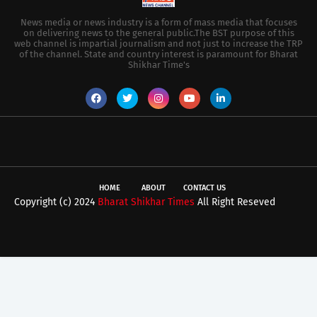
News media or news industry is a form of mass media that focuses
on delivering news to the general public.The BST purpose of this
web channel is impartial journalism and not just to increase the TRP
of the channel. State and country interest is paramount for Bharat
Shikhar Time's
HOME
ABOUT
CONTACT US
Copyright (c) 2024
Bharat Shikhar Times
All Right Reseved