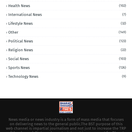
Health News
(102)
International News
(7)
Lifestyle News
(32)
Other
(149)
Political News
(123)
Religion News
(22)
Social News
(103)
Sports News
(126)
Technology News
(9)
News media or news industry is a form of mass media that focuses
on delivering news to the general public.The BST purpose of this
web channel is impartial journalism and not just to increase the TRP