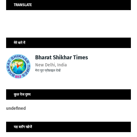
TRANSLATE
मेरे बारे में
Bharat Shikhar Times
New Delhi, India
मेरा पूरा प्रोफ़ाइल देखें
कुल पेज दृश्य
u
n
d
e
f
n
e
d
यह ब्लॉग खोजें