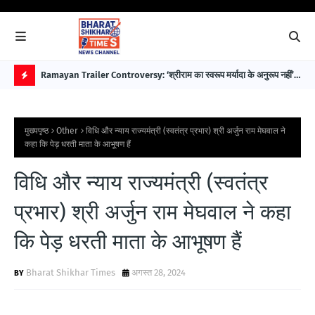
 पहले
Ramayan Trailer Controversy: ‘श्रीराम का स्वरूप मर्यादा के अनुरूप नहीं’—
EAW
सुप्रीम कोर्ट अधिवक्ता डॉ. भारत नागर ने उठाए सवाल
विक
H
O
मुख्यपृष्ठ
Other
विधि और न्याय राज्यमंत्री (स्वतंत्र प्रभार) श्री अर्जुन राम मेघवाल ने
T
कहा कि पेड़ धरती माता के आभूषण हैं
P
विधि और न्याय राज्यमंत्री (स्वतंत्र
O
S
प्रभार) श्री अर्जुन राम मेघवाल ने कहा
T
कि पेड़ धरती माता के आभूषण हैं
S
Bharat Shikhar Times
अगस्त 28, 2024