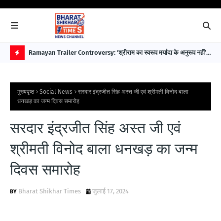
 पहले
Ramayan Trailer Controversy: ‘श्रीराम का स्वरूप मर्यादा के अनुरूप नहीं’—
EAW
सुप्रीम कोर्ट अधिवक्ता डॉ. भारत नागर ने उठाए सवाल
विक
H
O
मुख्यपृष्ठ
Social News
सरदार इंद्रजीत सिंह अस्त जी एवं श्रीमती विनोद बाला
T
धनखड़ का जन्म दिवस समारोह
P
सरदार इंद्रजीत सिंह अस्त जी एवं
O
S
श्रीमती विनोद बाला धनखड़ का जन्म
T
दिवस समारोह
S
Bharat Shikhar Times
जुलाई 17, 2024