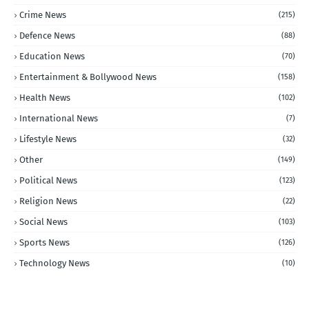
Crime News
(215)
Defence News
(88)
Education News
(70)
Entertainment & Bollywood News
(158)
Health News
(102)
International News
(7)
Lifestyle News
(32)
Other
(149)
Political News
(123)
Religion News
(22)
Social News
(103)
Sports News
(126)
Technology News
(10)