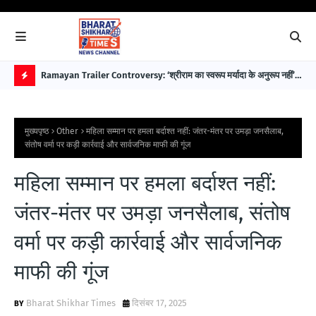
 पहले
Ramayan Trailer Controversy: ‘श्रीराम का स्वरूप मर्यादा के अनुरूप नहीं’—
EAW
सुप्रीम कोर्ट अधिवक्ता डॉ. भारत नागर ने उठाए सवाल
विक
H
O
मुख्यपृष्ठ
Other
महिला सम्मान पर हमला बर्दाश्त नहीं: जंतर-मंतर पर उमड़ा जनसैलाब,
T
संतोष वर्मा पर कड़ी कार्रवाई और सार्वजनिक माफी की गूंज
P
महिला सम्मान पर हमला बर्दाश्त नहीं:
O
S
जंतर-मंतर पर उमड़ा जनसैलाब, संतोष
T
वर्मा पर कड़ी कार्रवाई और सार्वजनिक
S
माफी की गूंज
Bharat Shikhar Times
दिसंबर 17, 2025