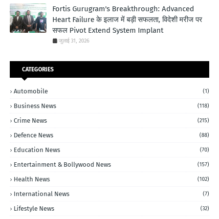
Fortis Gurugram's Breakthrough: Advanced
Heart Failure के इलाज में बड़ी सफलता, विदेशी मरीज पर
सफल Pivot Extend System Implant
जुलाई 31, 2026
CATEGORIES
Automobile
(1)
Business News
(118)
Crime News
(215)
Defence News
(88)
Education News
(70)
Entertainment & Bollywood News
(157)
Health News
(102)
International News
(7)
Lifestyle News
(32)