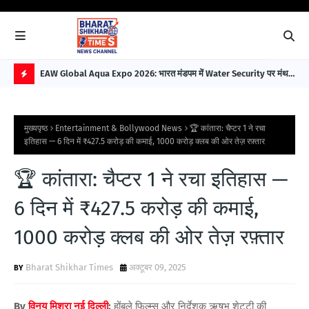
EAW Global Aqua Expo 2026: भारत मंडपम में Water Security पर मंथन,
Ill
विकसित भारत 2047 के लिए बना बड़ा रोडमैप
Bui
H
O
मुख्यपृष्ठ
Entertainment & Bollywood News
🏆 कांतारा: चैप्टर 1 ने रचा
T
इतिहास — 6 दिन में ₹427.5 करोड़ की कमाई, 1000 करोड़ क्लब की ओर तेज़ रफ़्तार
P
🏆 कांतारा: चैप्टर 1 ने रचा इतिहास —
O
S
6 दिन में ₹427.5 करोड़ की कमाई,
T
1000 करोड़ क्लब की ओर तेज़ रफ़्तार
S
Bharat Shikhar Times
अक्टूबर 09, 2025
By
विनय मिश्रा नई दिल्ली
:
होंबले फिल्म्स और निर्देशक ऋषभ शेट्टी की