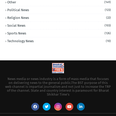
Other
(149)
Political News
(123)
Religion News
(22)
Social News
(103)
Sports News
(126)
Technology News
(10)
News media or news industry is a form of mass media that focuses
on delivering news to the general public.The BST purpose of this
web channel is impartial journalism and not just to increase the TRP
of the channel. State and country interest is paramount for Bharat
Shikhar Time's