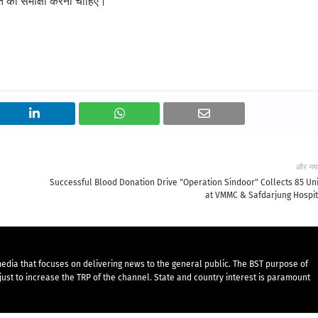
ति की समीक्षा करनी चाहिए।
और नय
Successful Blood Donation Drive "Operation Sindoor" Collects 85 Uni
at VMMC & Safdarjung Hospit
edia that focuses on delivering news to the general public. The BST purpose of
just to increase the TRP of the channel. State and country interest is paramount