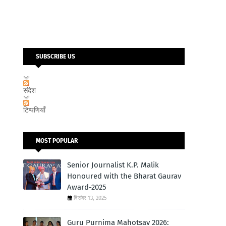
SUBSCRIBE US
संदेश
टिप्पणियाँ
MOST POPULAR
Senior Journalist K.P. Malik
Honoured with the Bharat Gaurav
Award-2025
दिसंबर 13, 2025
Guru Purnima Mahotsav 2026: