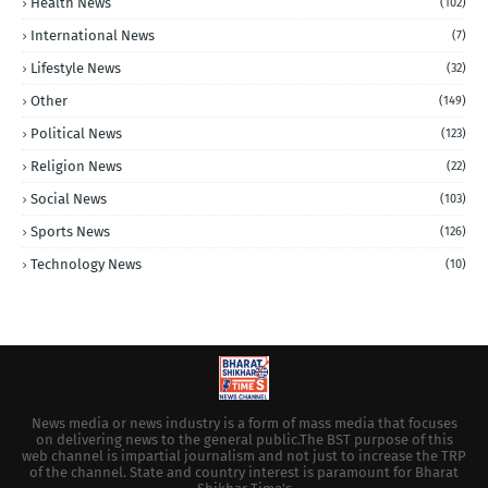
Health News
(102)
International News
(7)
Lifestyle News
(32)
Other
(149)
Political News
(123)
Religion News
(22)
Social News
(103)
Sports News
(126)
Technology News
(10)
News media or news industry is a form of mass media that focuses
on delivering news to the general public.The BST purpose of this
web channel is impartial journalism and not just to increase the TRP
of the channel. State and country interest is paramount for Bharat