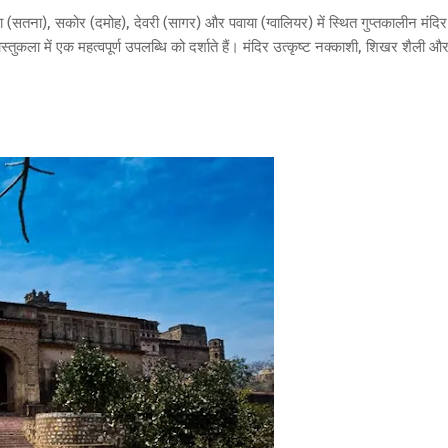
रा (सतना), सकोर (दमोह), देवरी (सागर) और पवाया (ग्वालियर) में स्थित गुप्तकालीन मंदिर
स्तुकला में एक महत्वपूर्ण उपलब्धि को दर्शाते हैं। मंदिर उत्कृष्ट नक्काशी, शिखर शैली औ