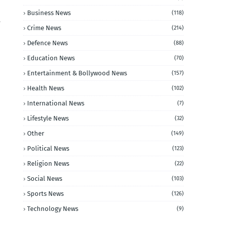
Business News
(118)
र
Crime News
(214)
Defence News
(88)
Education News
(70)
Entertainment & Bollywood News
(157)
Health News
(102)
International News
(7)
Lifestyle News
(32)
Other
(149)
Political News
(123)
Religion News
(22)
Social News
(103)
Sports News
(126)
Technology News
(9)