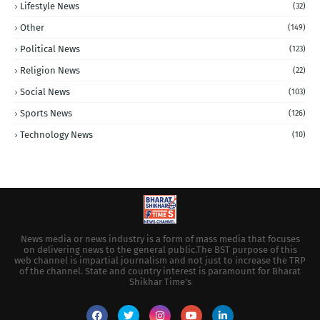
Lifestyle News
(32)
Other
(149)
Political News
(123)
Religion News
(22)
Social News
(103)
Sports News
(126)
Technology News
(10)
News media or news industry is a form of mass media that focuses
on delivering news to the general public.The BST purpose of this
web channel is impartial journalism and not just to increase the TRP
of the channel. State and country interest is paramount for Bharat
Shikhar Time's