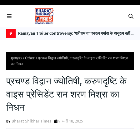
 पहले
Ramayan Trailer Controversy: ‘श्रीराम का स्वरूप मर्यादा के अनुरूप नहीं’—
EAW
सुप्रीम कोर्ट अधिवक्ता डॉ. भारत नागर ने उठाए सवाल
विक
H
O
मुख्यपृष्ठ
Other
प्रचण्ड विद्वान ज्योतिषी, करुणदृष्टि के वाइस प्रेसिडेंट राम शरण मिश्रा
T
का निधन
P
प्रचण्ड विद्वान ज्योतिषी, करुणदृष्टि के
O
S
वाइस प्रेसिडेंट राम शरण मिश्रा का
T
निधन
S
Bharat Shikhar Times
फ़रवरी 18, 2025