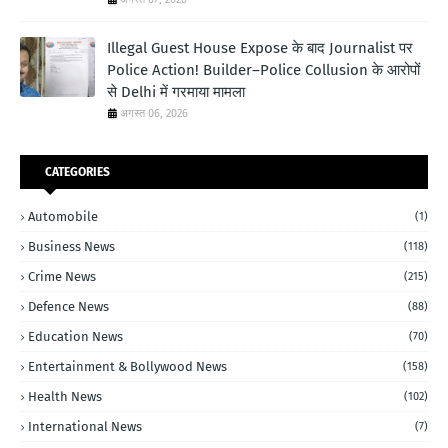
Illegal Guest House Expose के बाद Journalist पर
Police Action! Builder–Police Collusion के आरोपों
से Delhi में गरमाया मामला
अगस्त 06, 2026
CATEGORIES
Automobile
(1)
Business News
(118)
Crime News
(215)
Defence News
(88)
Education News
(70)
Entertainment & Bollywood News
(158)
Health News
(102)
International News
(7)