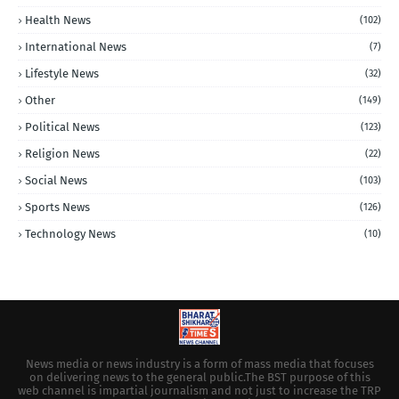
Health News
(102)
International News
(7)
Lifestyle News
(32)
Other
(149)
Political News
(123)
Religion News
(22)
Social News
(103)
Sports News
(126)
Technology News
(10)
News media or news industry is a form of mass media that focuses
on delivering news to the general public.The BST purpose of this
web channel is impartial journalism and not just to increase the TRP