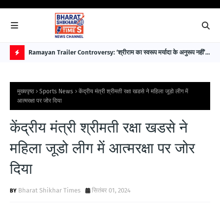
 पहले
Ramayan Trailer Controversy: ‘श्रीराम का स्वरूप मर्यादा के अनुरूप नहीं’—
EAW
सुप्रीम कोर्ट अधिवक्ता डॉ. भारत नागर ने उठाए सवाल
विक
H
O
मुख्यपृष्ठ
Sports News
केंद्रीय मंत्री श्रीमती रक्षा खडसे ने महिला जूडो लीग में
T
आत्मरक्षा पर जोर दिया
P
केंद्रीय मंत्री श्रीमती रक्षा खडसे ने
O
S
महिला जूडो लीग में आत्मरक्षा पर जोर
T
दिया
S
Bharat Shikhar Times
सितंबर 01, 2024