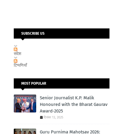
SUBSCRIBE US
संदेश
टिप्पणियाँ
MOST POPULAR
Senior Journalist K.P. Malik
Honoured with the Bharat Gaurav
Award-2025
दिसंबर 13, 2025
Guru Purnima Mahotsav 2026: