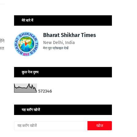
मेरे बारे में
Bharat Shikhar Times
ंने
New Delhi, India
जित
मेरा पूरा प्रोफ़ाइल देखें
कुल पेज दृश्य
5
7
2
3
4
6
यह ब्लॉग खोजें