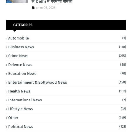
से Delhi में गरमाया मामला
अगस्त 06, 2026
CATEGORIES
Automobile
(1)
Business News
(118)
Crime News
(215)
Defence News
(88)
Education News
(70)
Entertainment & Bollywood News
(158)
Health News
(102)
International News
(7)
Lifestyle News
(32)
Other
(149)
Political News
(123)