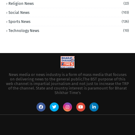
Religion News
(22)
Social News
(103)
Sports News
(126)
Technology News
(10)
News media or news industry is a form of mass media that focuses
on delivering news to the general public.The BST purpose of this
web channel is impartial journalism and not just to increase the TRP
of the channel. State and country interest is paramount for Bharat
Shikhar Time's