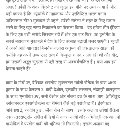
खूबसूरत लड़की को देखकर हर कोई दंग रह गया था।
अच्छा अंदाजा
लगाए? उर्वशी के अंदर क्रिकेट का जुनून इस मौके पर उभर आया है और
यही कारण है कि, न्यूयॉर्क में महाकाव्य और प्रतिष्ठित भारत बनाम
पाकिस्तान टी20 मुकाबले से पहले, उर्वशी रौतेला ने शहर के लिए उड़ान
भरने के लिए खुद समय निकालने का फैसला किया। वह हमेशा टीम इंडिया
के लिए एक बड़ी सपोर्ट सिस्टम रही हैं और एक बार फिर, वह टूर्नामेंट के
सबसे महाकाव्य मुकाबले में देश के लिए उत्साह बढ़ाती नजर आएंगी। युवती
ने अपने अति-शानदार बिजनेस-क्लास अनुभव की एक झलक साझा की
क्योंकि वह अपने उच्च-ठाठ तत्व में बिल्कुल शानदार लग रही थी और खैर,
हम उसकी अद्भुत सुंदरता से पूरी तरह से आश्चर्यचकित हैं। क्या आप इसे
देखना चाहते हैं?
काम के मोर्चे पर, वैश्विक भारतीय सुपरस्टार उर्वशी रौतेला के पास अक्षय
कुमार के साथ वेलकम 3, बॉबी देओल, दुलकीर सलमान, नंदामुरी बालकृष्ण
के साथ 'एनबीके109', सनी देओल और संजय दत्त के साथ 'बाप' (हॉलीवुड
ब्लॉकबस्टर एक्सपेंडेबल्स का रीमेक) जैसे बड़े प्रोजेक्ट हैं। इंस्पेक्टर
अविनाश 2, रणदीप हुडा, ब्लैक रोज़ के साथ। इसके अलावा उर्वशी रौतेला
एक अंतरराष्ट्रीय संगीत वीडियो में नजर आएंगी और अभिनेत्री एक आगामी
बायोपिक में परवीन बाबी की भूमिका भी निभाएंगी। इसके अलावा वह