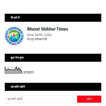
मेरे बारे में
Bharat Shikhar Times
New Delhi, India
मेरा पूरा प्रोफ़ाइल देखें
कुल पेज दृश्य
5
7
2
5
7
1
यह ब्लॉग खोजें