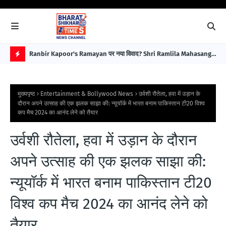
बावजूद
Ranbir Kapoor's Ramayan पर नया विवाद? Shri Ramlila Mahasangh
For
ने Special Screening नहीं हुई तो Protest की चेतावनी
इला
H
Im
O
मुख्यपृष्ठ
Entertainment & Bollywood News
उर्वशी रौतेला, हवा में उड़ान के
T
दौरान अपने उत्साह की एक झलक साझा की: न्यूयॉर्क में भारत बनाम पाकिस्तान टी20 विश्व
कप मैच 2024 का आनंद लेने को तैयार
P
O
उर्वशी रौतेला, हवा में उड़ान के दौरान
S
अपने उत्साह की एक झलक साझा की:
T
S
न्यूयॉर्क में भारत बनाम पाकिस्तान टी20
विश्व कप मैच 2024 का आनंद लेने को
तैयार