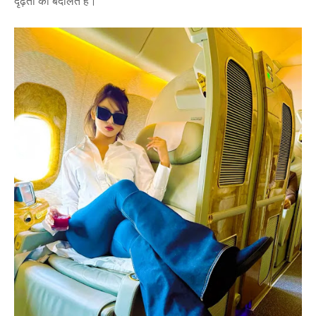
दृढ़ता की बदौलत है।