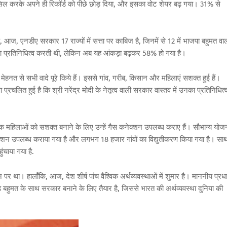
सिल
करके
अपने
ही
रिकॉर्ड
को
पीछे
छोड़
दिया
,
और
इसका
वोट
शेयर
बढ़
गया।
31%
से
,
आज
,
एनडीए
सरकार
17
राज्यों
में
सत्ता
पर
काबिज
है
,
जिनमें
से
12
में
भाजपा
बहुमत
वा
ा
प्रतिनिधित्व
करती
थी
,
लेकिन
अब
यह
आंकड़ा
बढ़कर
58%
हो
गया
है।
मेहनत
से
सभी
वादे
पूरे
किये
हैं।
इससे
गांव
,
गरीब
,
किसान
और
महिलाएं
सशक्त
हुई
हैं।
ा
प्रचलित
हुई
है
कि
श्री
नरेंद्र
मोदी
के
नेतृत्व
वाली
सरकार
वास्तव
में
उनका
प्रतिनिधित्
क
महिलाओं
को
सशक्त
बनाने
के
लिए
उन्हें
गैस
कनेक्शन
उपलब्ध
कराए
हैं।
सौभाग्य
योज
्शन
उपलब्ध
कराया
गया
है
और
लगभग
18
हजार
गांवों
का
विद्युतीकरण
किया
गया
है।
सा
हुंचाया
गया
है
.
न
पर
था।
हालाँकि
,
आज
,
देश
शीर्ष
पांच
वैश्विक
अर्थव्यवस्थाओं
में
शुमार
है।
माननीय
प्रध
ड
बहुमत
के
साथ
सरकार
बनाने
के
लिए
तैयार
है
,
जिससे
भारत
की
अर्थव्यवस्था
दुनिया
की