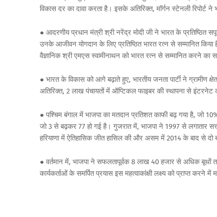
विकास
दर
का
दावा
करता
है।
इसके
अतिरिक्त
,
मॉर्गन
स्टेनली
रिपोर्ट
ने
●
आदरणीय
प्रधान
मंत्री
श्री
नरेंद्र
मोदी
जी
ने
भारत
के
प्रतिष्ठित
सपू
उनके
आजीवन
योगदान
के
लिए
प्रतिष्ठित
भारत
रत्न
से
सम्मानित
किया
वैज्ञानिक
श्री
एमएस
स्वामीनाथन
को
भारत
रत्न
से
सम्मानित
करने
का
स
●
भारत
के
विकास
को
आगे
बढ़ाते
हुए
,
भारतीय
जनता
पार्टी
ने
ग्रामीण
क्षेत
अतिरिक्त
, 2
लाख
पंचायतों
में
ऑप्टिकल
फाइबर
की
स्थापना
से
इंटरनेट
●
पश्चिम
बंगाल
में
भाजपा
का
मतदान
प्रतिशत
काफी
बढ़
गया
है
,
जो
10
जो
3
से
बढ़कर
77
हो
गई
है।
गुजरात
में
,
भाजपा
ने
1997
से
लगातार
सत्
हरियाणा
में
ऐतिहासिक
जीत
हासिल
की
और
असम
में
2014
के
बाद
से
दो
●
वर्तमान
में
,
भाजपा
ने
सफलतापूर्वक
8
लाख
40
हजार
से
अधिक
बूथों
कार्यकर्ताओं
के
समर्पित
प्रयास
इस
महत्वाकांक्षी
लक्ष्य
को
प्राप्त
करने
में
म