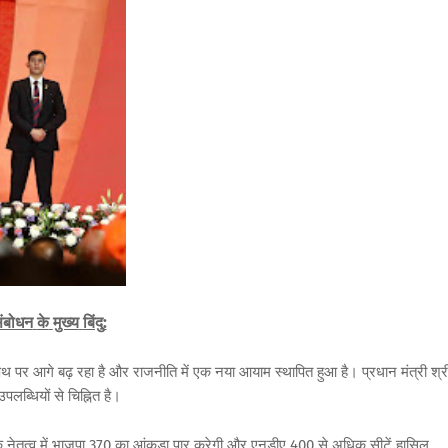
ंबोधन
के
मुख्य
बिंदु
:
पथ
पर
आगे
बढ़
रहा
है
और
राजनीति
में
एक
नया
आयाम
स्थापित
हुआ
है।
प्रधान
मंत्री
श्र
उपलब्धियों
से
चिह्नित
है।
े
नेतृत्व
में
भाजपा
370
का
आंकड़ा
पार
करेगी
और
एनडीए
400
से
अधिक
सीटें
हासिल