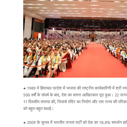
● 1989
में
हिमाचल
प्रदेश
में
भाजपा
की
राष्ट्रीय
कार्यकारिणी
में
श्री
रा
500
वर्षों
के
संघर्ष
के
बाद
,
देश
का
सपना
आखिरकार
पूरा
हुआ।
22
जनव
11
दिवसीय
तपस्या
की
,
जिससे
मंदिर
का
निर्माण
और
राम
राज्य
की
परिकल
को
बहुत
-
बहुत
बधाई।
● 2009
के
चुनाव
में
भारतीय
जनता
पार्टी
को
देश
का
18.8%
समर्थन
हा