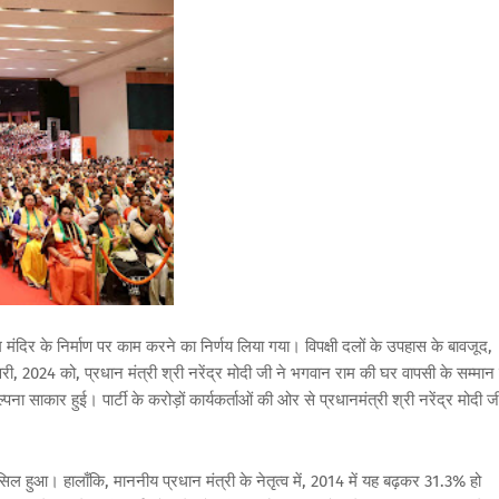
म
मंदिर
के
निर्माण
पर
काम
करने
का
निर्णय
लिया
गया।
विपक्षी
दलों
के
उपहास
के
बावजूद
,
री
, 2024
को
,
प्रधान
मंत्री
श्री
नरेंद्र
मोदी
जी
ने
भगवान
राम
की
घर
वापसी
के
सम्मान
्पना
साकार
हुई।
पार्टी
के
करोड़ों
कार्यकर्ताओं
की
ओर
से
प्रधानमंत्री
श्री
नरेंद्र
मोदी
ज
सिल
हुआ।
हालाँकि
,
माननीय
प्रधान
मंत्री
के
नेतृत्व
में
, 2014
में
यह
बढ़कर
31.3%
हो