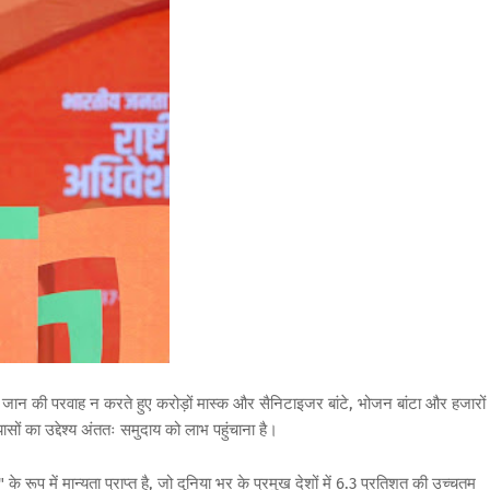
जान
की
परवाह
न
करते
हुए
करोड़ों
मास्क
और
सैनिटाइजर
बांटे
,
भोजन
बांटा
और
हजारों
ासों
का
उद्देश्य
अंततः
समुदाय
को
लाभ
पहुंचाना
है।
"
के
रूप
में
मान्यता
प्राप्त
है
,
जो
दुनिया
भर
के
प्रमुख
देशों
में
6.3
प्रतिशत
की
उच्चतम