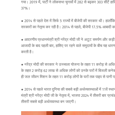
गया।
2019
में
,
पार्टी
ने
लोकसभा
चुनावों
में
282
से
बढ़कर
303
सीटें
हा
37%
।
● 2014
से
पहले
देश
में
सिर्फ
5
राज्यों
में
बीजेपी
की
सरकार
थी।
हालाँकि
सरकारों
का
नेतृत्व
कर
रही
है।
2014
से
पहले
,
बीजेपी
17.5%
आबादी
क
●
आदरणीय
प्रधानमंत्री
श्री
नरेंद्र
मोदी
जी
ने
अटूट
समर्पण
और
कड़ी
आजादी
के
बाद
पहली
बार
,
हाशिए
पर
रहने
वाले
समुदायों
के
बीच
यह
धारण
करती
है।
●
नरेंद्र
मोदी
की
सरकार
ने
उज्ज्वला
योजना
के
तहत
11
करोड़
से
अधि
के
तहत
2
करोड़
62
लाख
से
अधिक
लोगों
को
उनके
घरों
में
बिजली
कनेक
ही
जल
जीवन
मिशन
के
तहत
11
करोड़
लोगों
के
घरों
तक
पाइप
से
पानी
प
● 2014
से
पहले
भारत
दुनिया
की
सबसे
बड़ी
अर्थव्यवस्थाओं
में
11
वें
स्था
मंत्री
श्री
नरेंद्र
मोदी
जी
के
नेतृत्व
में
,
भाजपा
2024
में
तीसरी
बार
प्रचं
तीसरी
सबसे
बड़ी
अर्थव्यवस्था
बन
जाएगी।