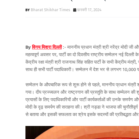
Bharat Shikhar Times
फ़रवरी 17, 2024
By
विनय मिश्रा दिल्ली
:-
माननीय
प्रधान
मंत्री
श्री
नरेंद्र
मोदी
जी
औ
महत्वपूर्ण
अवसर
पर
,
पार्टी
का
दो
दिवसीय
राष्ट्रीय
सम्मेलन
नई
दिल्ली
के
केंद्रीय
रक्षा
मंत्री
श्री
राजनाथ
सिंह
सहित
पार्टी
के
सभी
केंद्रीय
मंत्री
,
साथ
ही
सभी
पार्टी
पदाधिकारी।
सम्मेलन
में
देश
भर
से
लगभग
10,000
प
सम्मेलन
के
औपचारिक
रूप
से
शुरू
होने
से
पहले
,
माननीय
प्रधान
मंत्री
श
गया।
दीप
प्रज्ज्वलन
और
राष्ट्रगान
की
प्रस्तुति
के
साथ
सम्मेलन
की
श
प्रयासों
के
लिए
पदाधिकारियों
और
पार्टी
कार्यकर्ताओं
की
उनके
समर्पण
औ
मोदी
के
दृढ़
समर्पण
की
सराहना
की।
श्री
नड्डा
ने
भाजपा
की
चुनौतीपूर्ण
से
बताया
और
इसकी
सफलता
का
श्रेय
इसके
सदस्यों
की
प्रतिबद्धता
और