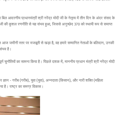
ा
बिल
आदरणीय
प्रधानमंत्री
श्री
नरेंद्र
मोदी
जी
के
नेतृत्व
में
तीन
दिन
के
अंदर
संसद
के
जी
की
कुशल
रणनीति
से
यह
संभव
हुआ
,
जिससे
अनुच्छेद
370
को
स्थायी
रूप
से
समाप्त
न
आज
जमीनी
स्तर
पर
मजबूती
से
खड़ा
है
,
वह
हमारे
सम्मानित
नेताओं
के
बलिदान
,
उनकी
संभव
है।
ूर्ण
चुनौतियों
का
सामना
किया
है।
पिछले
दशक
में
,
माननीय
प्रधान
मंत्री
श्री
नरेंद्र
मोदी
र
ज्ञान
-
गरीब
(
गरीब
),
युवा
(
युवा
),
अन्नदाता
(
किसान
),
और
नारी
शक्ति
(
महिला
या
है।
राष्ट्र
का
समग्र
विकास
।