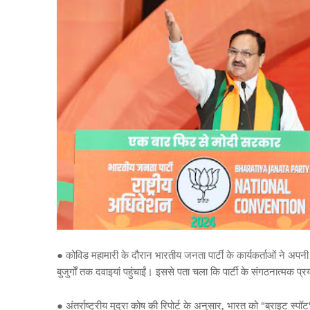
●
कोविड
महामारी
के
दौरान
भारतीय
जनता
पार्टी
के
कार्यकर्ताओं
ने
अपनी
बुजुर्गों
तक
दवाइयां
पहुंचाईं।
इससे
पता
चला
कि
पार्टी
के
संगठनात्मक
प्रय
●
अंतर्राष्ट्रीय
मुद्रा
कोष
की
रिपोर्ट
के
अनुसार
,
भारत
को
"
ब्राइट
स्पॉट