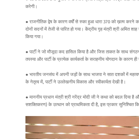
करेगी।
●
राजनीतिक
द्वेष
के
कारण
वर्षों
से
रुका
हुआ
धारा
370
को
ख़त्म
करने
क
दोनों
सदनों
में
तेजी
से
पारित
हो
गया।
केंद्रीय
गृह
मंत्री
श्री
अमित
शाह
किया
गया।
●
पार्टी
ने
जो
मौजूदा
कद
हासिल
किया
है
और
जिस
ताकत
के
साथ
संगठ
तपस्या
और
पार्टी
के
प्रत्येक
कार्यकर्ता
के
सराहनीय
योगदान
के
कारण
ही
●
भारतीय
जनसंघ
में
अपनी
जड़ों
के
साथ
भाजपा
ने
सात
दशकों
में
महत्वप
के
नेतृत्व
में
,
पार्टी
ने
उल्लेखनीय
विकास
और
स्वीकार्यता
देखी
है।
●
माननीय
प्रधान
मंत्री
श्री
नरेंद्र
मोदी
जी
ने
कथा
को
बदल
दिया
है
औ
सशक्तिकरण
)
के
उत्थान
को
प्राथमिकता
दी
है
,
इस
प्रकार
सुनिश्चित
कि