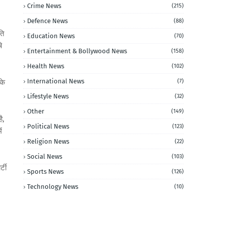
Crime News
(215)
Defence News
(88)
ति
Education News
(70)
ि
Entertainment & Bollywood News
(158)
Health News
(102)
International News
(7)
के
Lifestyle News
(32)
Other
(149)
है
,
Political News
(123)
ें
Religion News
(22)
Social News
(103)
र्टी
Sports News
(126)
Technology News
(10)