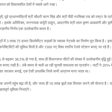
भारत
को
विकासशील
देशों
में
सबसे
आगे
रखा।
तों
,
पूर्व
प्रधानमंत्रियों
श्री
चौधरी
चरण
सिंह
और
श्री
पीवी
नरसिम्हा
राव
को
राष्ट्र
के
प्र
है।
इसके
अतिरिक्त
,
जननायक
कर्पूरी
ठाकुर
,
आदरणीय
श्री
लाल
कृष्ण
आडवाणी
और
कृष
राहनीय
निर्णय
एक
उल्लेखनीय
कदम
है।
्रों
में
3
लाख
75
हजार
किलोमीटर
सड़कों
के
व्यापक
नेटवर्क
का
निर्माण
पूरा
किया
है।
इस
कनेक्टिविटी
की
सुविधा
मिली
है
और
1300
नए
विश्व
स्तरीय
रेलवे
स्टेशन
बनाए
जा
रहे
हैं।
%
से
बढ़कर
38.5%
हो
गया
है
,
साथ
ही
विधानसभा
सीटों
की
संख्या
में
उल्लेखनीय
वृद्धि
हुई
ता
बनाए
रखी
है।
लंबे
समय
से
चली
आ
रही
चुनावी
सफलता
का
प्रदर्शन।
पार्टी
ने
2014
म
बार
सरकार
बनाई
,
एक
ऐसी
उपलब्धि
जिसे
कभी
अप्राप्य
माना
जाता
था।
तक
अपनी
पहुंच
बढ़ा
ली
है
,
और
जल्द
ही
10
लाख
बूथों
तक
विस्तार
करने
की
योजना
है।
पा
हत्वपूर्ण
भूमिका
निभाएंगे।