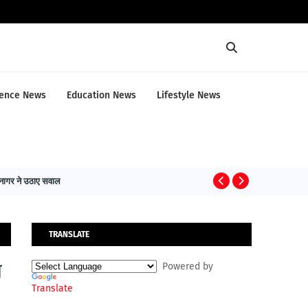
ence News
Education News
Lifestyle News
 नागर ने उठाए सवाल
TECHNOLOGY N
TRANSLATE
य
Powered by
Translate