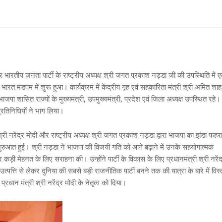
र
भारतीय
जनता
पार्टी
के
राष्ट्रीय
अध्यक्ष
श्री
जगत
प्रकाश
नड्डा
जी
की
उपस्थिति
में
ए
भारत
मंडपम
में
शुरू
हुआ।
कार्यक्रम
में
केंद्रीय
गृह
एवं
सहकारिता
मंत्री
श्री
अमित
शाह
भाजपा
शासित
राज्यों
के
मुख्यमंत्री
,
उपमुख्यमंत्री
,
प्रदेश
एवं
जिला
अध्यक्ष
उपस्थित
रहे।
्रतिनिधियों
ने
भाग
लिया।
्री
नरेंद्र
मोदी
और
राष्ट्रीय
अध्यक्ष
श्री
जगत
प्रकाश
नड्डा
द्वारा
भाजपा
का
झंडा
फहरा
ुरुआत
हुई।
श्री
नड्डा
ने
भाजपा
की
विजयी
गति
को
आगे
बढ़ाने
में
उनके
सहयोगात्मक
र
कड़ी
मेहनत
के
लिए
सराहना
की।
उन्होंने
पार्टी
के
विकास
के
लिए
प्रधानमंत्री
श्री
नरेंद
उत्पत्ति
से
लेकर
दुनिया
की
सबसे
बड़ी
राजनीतिक
पार्टी
बनने
तक
की
यात्रा
के
बारे
में
विस्
प्रधान
मंत्री
श्री
नरेंद्र
मोदी
के
नेतृत्व
को
दिया।