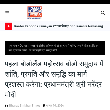
बावजूद
Ranbir Kapoor's Ramayan पर नया विवाद? Shri Ramlila Mahasangh
For
ने Special Screening नहीं हुई तो Protest की चेतावनी
इला
H
Im
O
मुख्यपृष्ठ
Other
पहला बोडोलैंड महोत्सव बोडो समुदाय में शांति, प्रगति और समृद्धि का
T
मार्ग प्रशस्त करेगा: प्रधानमंत्री श्री नरेंद्र मोदी
P
पहला बोडोलैंड महोत्सव बोडो समुदाय में
O
S
शांति, प्रगति और समृद्धि का मार्ग
T
प्रशस्त करेगा: प्रधानमंत्री श्री नरेंद्र
S
मोदी
Bharat Shikhar Times
नवंबर 16, 2024