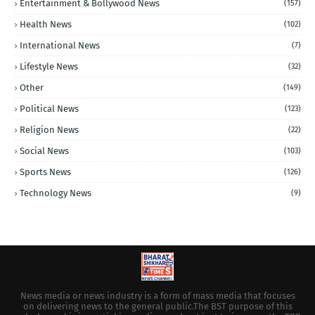
Entertainment & Bollywood News
(157)
Health News
(102)
International News
(7)
Lifestyle News
(32)
Other
(149)
Political News
(123)
Religion News
(22)
Social News
(103)
Sports News
(126)
Technology News
(9)
News media or news industry is a form of mass media that focuses
on delivering news to the general public.The BST purpose of this