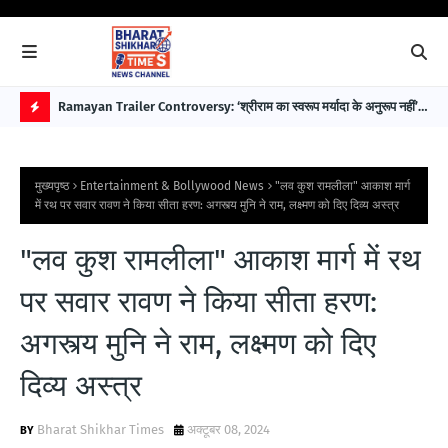
 पहले
Ramayan Trailer Controversy: ‘श्रीराम का स्वरूप मर्यादा के अनुरूप नहीं’—
EAW
सुप्रीम कोर्ट अधिवक्ता डॉ. भारत नागर ने उठाए सवाल
विक
H
O
मुख्यपृष्ठ
Entertainment & Bollywood News
"लव कुश रामलीला" आकाश मार्ग
T
में रथ पर सवार रावण ने किया सीता हरण: अगस्त्य मुनि ने राम, लक्ष्मण को दिए दिव्य अस्त्र
P
"लव कुश रामलीला" आकाश मार्ग में रथ
O
S
पर सवार रावण ने किया सीता हरण:
T
अगस्त्य मुनि ने राम, लक्ष्मण को दिए
S
दिव्य अस्त्र
Bharat Shikhar Times
अक्टूबर 08, 2024