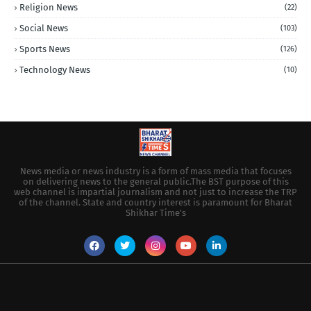
Religion News
(22)
Social News
(103)
Sports News
(126)
Technology News
(10)
News media or news industry is a form of mass media that focuses
on delivering news to the general public.The BST purpose of this
web channel is impartial journalism and not just to increase the TRP
of the channel. State and country interest is paramount for Bharat
Shikhar Time's