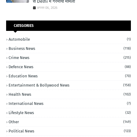
से Delhi में गरमाया मामला
अगस्त 06, 2026
CATEGORIES
Automobile
(1)
Business News
(118)
Crime News
(215)
Defence News
(88)
Education News
(70)
Entertainment & Bollywood News
(158)
Health News
(102)
International News
(7)
Lifestyle News
(32)
Other
(149)
Political News
(123)