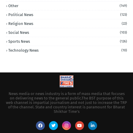
Other
(149)
Political News
(123)
Religion News
(22)
Social News
(103)
Sports News
(126)
Technology News
(10)
News media or news industry is a form of mass media that focuses
on delivering news to the general public.The BST purpose of this
web channel is impartial journalism and not just to increase the TRP
of the channel. State and country interest is paramount for Bharat
Shikhar Time's