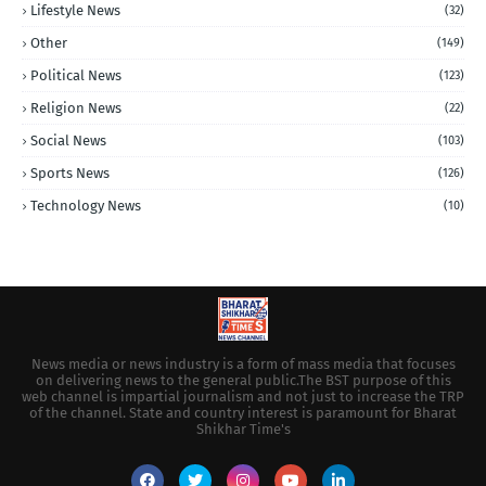
Lifestyle News
(32)
Other
(149)
Political News
(123)
Religion News
(22)
Social News
(103)
Sports News
(126)
Technology News
(10)
News media or news industry is a form of mass media that focuses
on delivering news to the general public.The BST purpose of this
web channel is impartial journalism and not just to increase the TRP
of the channel. State and country interest is paramount for Bharat
Shikhar Time's