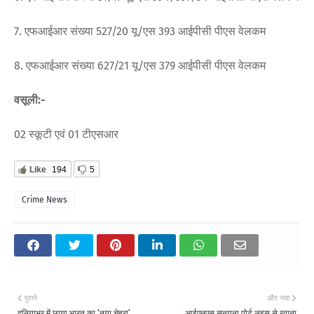
7. एफआईआर संख्या 527/20 यू/एस 393 आईपीसी पीएस वेलकम
8. एफआईआर संख्या 627/21 यू/एस 379 आईपीसी पीएस वेलकम
वसूली:-
02 स्कूटी एवं 01 टीएसआर
Like
194
5
Crime News
पुराने
और नया
दुनियाभर में छाया भारत का ‘नया चेहरा’
आईएनएस सुनयना पोर्ट लुइस से रवाना