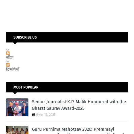
SUBSCRIBE US
संदेश
टिप्पणियाँ
MOST POPULAR
Senior Journalist K.P. Malik Honoured with the
Bharat Gaurav Award-2025
दिसंबर 13, 2025
Guru Purnima Mahotsav 2026: Premmayi