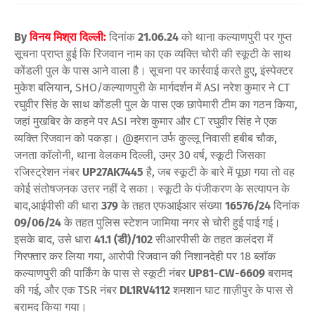
By
विनय मिश्रा दिल्ली:
दिनांक
21.06.24
को थाना कल्याणपुरी पर गुप्त
सूचना प्राप्त हुई कि रिजवान नाम का एक व्यक्ति चोरी की स्कूटी के साथ
कोंडली पुल के पास आने वाला है। सूचना पर कार्रवाई करते हुए, इंस्पेक्टर
मुकेश बलियान, SHO/कल्याणपुरी के मार्गदर्शन में ASI नरेश कुमार ने CT
रघुवीर सिंह के साथ कोंडली पुल के पास एक छापेमारी टीम का गठन किया,
जहां मुखबिर के कहने पर ASI नरेश कुमार और CT रघुवीर सिंह ने एक
व्यक्ति रिजवान को पकड़ा। @इमरान उर्फ ​​कुल्लू निवासी हबीब चौक,
जनता कॉलोनी, थाना वेलकम दिल्ली, उम्र 30 वर्ष, स्कूटी जिसका
रजिस्ट्रेशन नंबर
UP27AK7445
है, जब स्कूटी के बारे में पूछा गया तो वह
कोई संतोषजनक उत्तर नहीं दे सका। स्कूटी के पंजीकरण के सत्यापन के
बाद,आईपीसी की धारा
379
के तहत एफआईआर संख्या
16576/24
दिनांक
09/06/24
के तहत पुलिस स्टेशन जामिया नगर से चोरी हुई पाई गई।
इसके बाद, उसे धारा
41.1 (डी)/102
सीआरपीसी के तहत कलंदरा में
गिरफ्तार कर लिया गया, आरोपी रिजवान की निशानदेही पर 18 ब्लॉक
कल्याणपुरी की पार्किंग के पास से स्कूटी नंबर
UP81-CW-6609
बरामद
की गई, और एक TSR नंबर
DL1RV4112
शमशान घाट ग़ाज़ीपुर के पास से
बरामद किया गया।