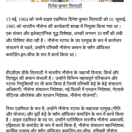
दिनेश
कुमार
त्रिपाठी
मई
को
जन्मे
वाइस
एडमिरल
दिनेश
कुमार
त्रिपाठी
को
जुलाई
15
, 1964
01
,
को
भारतीय
नौसेना
की
कार्यकारी
शाखा
में
नियुक्त
किया
गया
था।
1985
एक
संचार
और
इलेक्ट्रॉनिक
युद्ध
विशेषज्ञ
उनकी
लगभग
वर्षों
की
लंबी
,
39
और
विशिष्ट
सेवा
रही
है।
नौसेना
स्टाफ
के
उप
प्रमुख
के
रूप
में
कार्यभार
संभालने
से
पहले
उन्होंने
पश्चिमी
नौसेना
कमान
के
फ्लैग
ऑफिसर
,
कमांडिंग
इन
चीफ
के
रूप
में
कार्य
किया
था।
-
-
वीएडीएम
डीके
त्रिपाठी
ने
भारतीय
नौसेना
के
जहाजों
विनाश
किर्च
और
,
त्रिशूल
की
कमान
संभाली
है।
उन्होंने
विभिन्न
महत्वपूर्ण
परिचालन
और
स्टाफ
नियुक्तियों
पर
भी
काम
किया
है
जिनमें
पश्चिमी
बेड़े
के
बेड़े
संचालन
अधिकारी
नौसेना
संचालन
निदेशक
नई
दिल्ली
में
प्रधान
निदेशक
नेटवर्क
;
;
,
सेंट्रिक
ऑपरेशंस
और
प्रधान
निदेशक
नौसेना
योजनाएँ।
,
रियर
एडमिरल
के
रूप
में
उन्होंने
नौसेना
स्टाफ
के
सहायक
प्रमुख
नीति
,
(
और
योजना
और
पूर्वी
बेड़े
के
फ्लैग
ऑफिसर
कमांडिंग
के
रूप
में
कार्य
किया
)
है।
वाइस
एडमिरल
के
पद
पर
उन्होंने
प्रतिष्ठित
भारतीय
नौसेना
अकादमी
,
,
एझिमाला
के
कमांडेंट
के
रूप
में
कार्य
किया
है
नौसेना
संचालन
महानिदेशक
;
;
कार्मिक
प्रमुख
और
फ्लैग
ऑफिसर
कमांडिंग
इन
चीफ
पश्चिमी
नौसेना
-
-
,