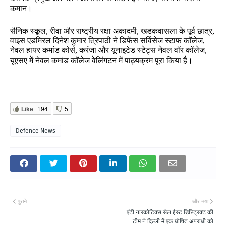
कमान।
सैनिक
स्कूल
रीवा
और
राष्ट्रीय
रक्षा
अकादमी
खडकवासला
के
पूर्व
छात्र
,
,
,
वाइस
एडमिरल
दिनेश
कुमार
त्रिपाठी
ने
डिफेंस
सर्विसेज
स्टाफ
कॉलेज
,
नेवल
हायर
कमांड
कोर्स
करंजा
और
यूनाइटेड
स्टेट्स
नेवल
वॉर
कॉलेज
,
,
यूएसए
में
नेवल
कमांड
कॉलेज
वेलिंगटन
में
पाठ्यक्रम
पूरा
किया
है।
Like
194
5
Defence News
पुराने
और नया
एंटी नारकोटिक्स सेल ईस्ट डिस्ट्रिक्ट की
टीम ने दिल्ली में एक घोषित अपराधी को